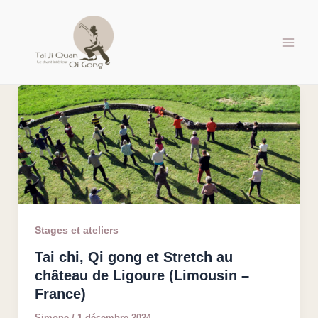
Aller
au
contenu
Stages et ateliers
Tai chi, Qi gong et Stretch au
château de Ligoure (Limousin –
France)
Simone
/
1 décembre 2024