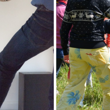
ercher dans un mouvement de
Trava
oup de pied).