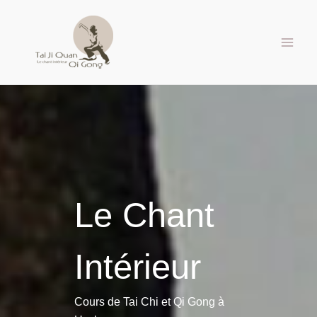
Aller
au
contenu
Le Chant
Intérieur
Cours de Tai Chi et Qi Gong à