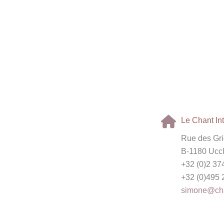
Le Chant In
Rue des Grio
B-1180 Ucc
+32 (0)2 37
+32 (0)495 
simone@chan