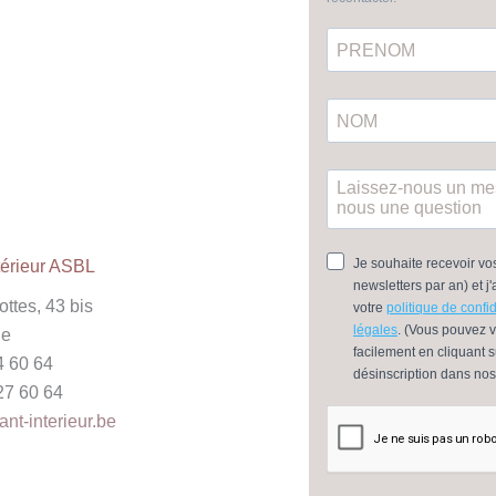
térieur ASBL
ttes, 43 bis
le
4 60 64
27 60 64
t-interieur.be