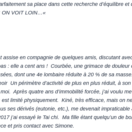
rfaitement sa place dans cette recherche d’équilibre et
 ON VOIT LOIN…
«
t assise en compagnie de quelques amis, discutant avec 
 pas : elle a cent ans ! Courbée, une grimace de douleu
 cassées, dont une 4e lombaire réduite à 20 % de sa mas
eoir Un périmètre d’activité de plus en plus réduit, à s
tait moi. Après quatre ans d’immobilité forcée, j’ai vo
est limité physiquement. Kiné, très efficace, mais on n
ous ses dérivés (eutonie, etc.), me devenait impraticable
e 2017 j’ai essayé le Tai chi. Ma fille étant quelqu’un de
fiance et pris contact avec Simone.