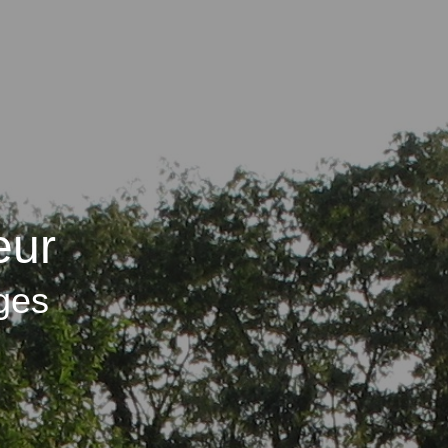
eur
ges