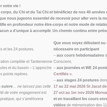
r votre vie !
orps, du Chi et du Tai Chi et bénéficiez de nos 40 années 
ue nous jugeons essentiel de recevoir pour aller vers la mai
ie en profondeur notre être-corps et notre mode de relatio
acun a d’unique à accomplir. Un chemin continu entre présen
Que vous soyez débutant ou 
s et les 24 postures.
nécessaire en participant
–
aux cours hebdomadaires
d
ration complète et Tantienienne
Conscient,
ules et du bassin – L’approche
–
aux journées et WE 24 post
es points repères.
Certifiés ».
–
aux stages 24 postures
donn
 suivre
… ne laissez pas cette
17 au 22 mai 2026 St Jacut de
rité de votre engagement est
27 oct au 1er nov 2026 Morva
 pratique
, qui s’améliorera
et en travaillant les cours enr
vidéos
de mémorisation des 11 